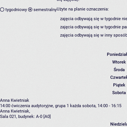
Użyte na planie oznaczenia:
tygodniowy
semestralny
zajęcia odbywają się w tygodnie ni
zajęcia odbywają się w tygodnie pa
zajęcia odbywają się w inny sposób
Poniedzia
Wtorek
Środa
Czwarte
Piątek
Sobota
Anna Kwietniak
14:00
ćwiczenia audytoryjne, grupa 1
każda sobota, 14:00 - 16:15
Anna Kwietniak
,
Sala 021,
budynek:
A-0 [A0]
Niedziel