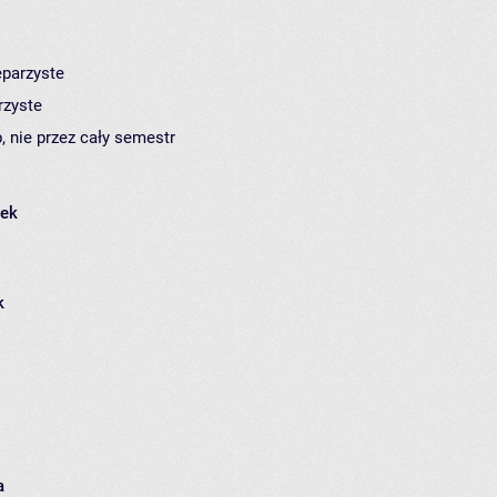
eparzyste
rzyste
, nie przez cały semestr
łek
k
a