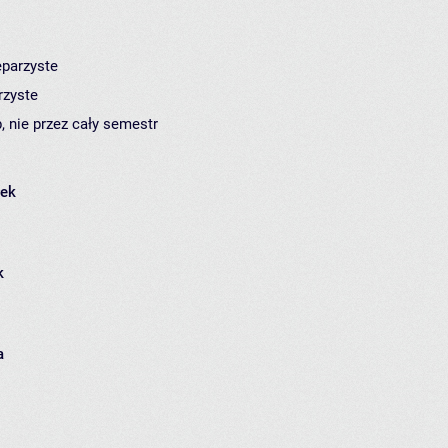
eparzyste
rzyste
, nie przez cały semestr
łek
k
a