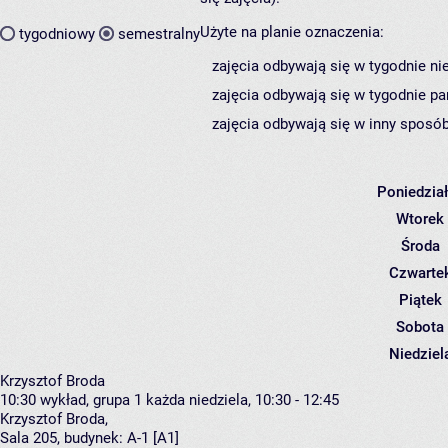
Użyte na planie oznaczenia:
tygodniowy
semestralny
zajęcia odbywają się w tygodnie ni
zajęcia odbywają się w tygodnie pa
zajęcia odbywają się w inny sposób
Poniedzia
Wtorek
Środa
Czwarte
Piątek
Sobota
Niedziel
Krzysztof Broda
10:30
wykład, grupa 1
każda niedziela, 10:30 - 12:45
Krzysztof Broda
,
Sala 205,
budynek:
A-1 [A1]