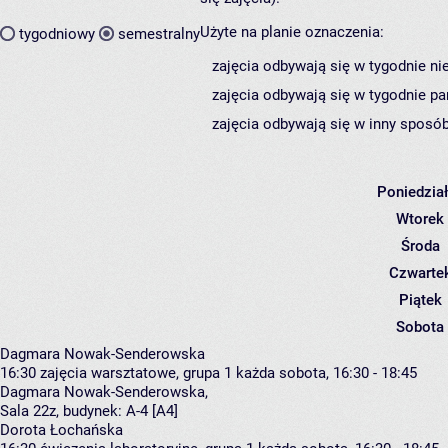
Użyte na planie oznaczenia:
tygodniowy
semestralny
zajęcia odbywają się w tygodnie ni
zajęcia odbywają się w tygodnie pa
zajęcia odbywają się w inny sposób
Poniedzia
Wtorek
Środa
Czwarte
Piątek
Sobota
Dagmara Nowak-Senderowska
16:30
zajęcia warsztatowe, grupa 1
każda sobota, 16:30 - 18:45
Dagmara Nowak-Senderowska
,
Sala 22z,
budynek:
A-4 [A4]
Dorota Łochańska