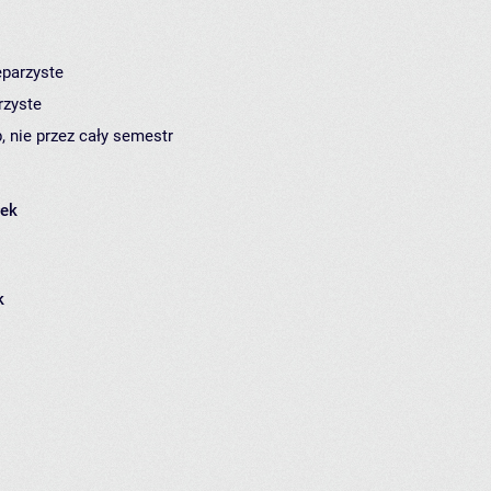
eparzyste
rzyste
, nie przez cały semestr
łek
k