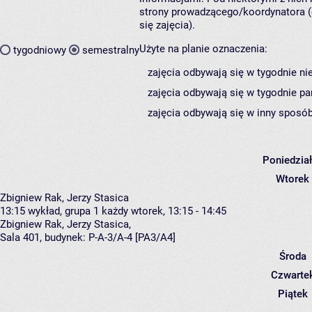
strony prowadzącego/koordynatora (
się zajęcia).
Użyte na planie oznaczenia:
tygodniowy
semestralny
zajęcia odbywają się w tygodnie ni
zajęcia odbywają się w tygodnie pa
zajęcia odbywają się w inny sposób
Poniedzia
Wtorek
Zbigniew Rak, Jerzy Stasica
13:15
wykład, grupa 1
każdy wtorek, 13:15 - 14:45
Zbigniew Rak
,
Jerzy Stasica
,
Sala 401,
budynek:
P-A-3/A-4 [PA3/A4]
Środa
Czwarte
Piątek