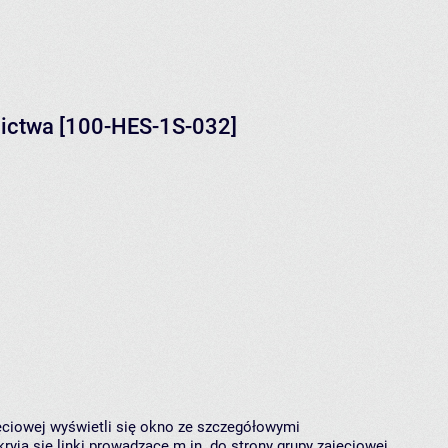
rnictwa [100-HES-1S-032]
jęciowej wyświetli się okno ze szczegółowymi
ryją się linki prowadzące m.in. do strony grupy zajęciowej,