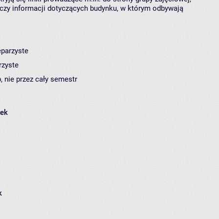
czy informacji dotyczących budynku, w którym odbywają
eparzyste
rzyste
, nie przez cały semestr
łek
k