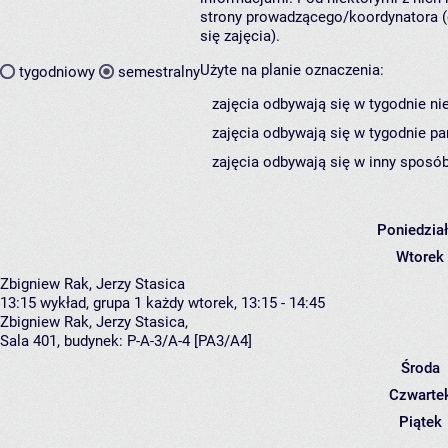
strony prowadzącego/koordynatora (
się zajęcia).
Użyte na planie oznaczenia:
tygodniowy
semestralny
zajęcia odbywają się w tygodnie ni
zajęcia odbywają się w tygodnie pa
zajęcia odbywają się w inny sposób
Poniedzia
Wtorek
Zbigniew Rak, Jerzy Stasica
13:15
wykład, grupa 1
każdy wtorek, 13:15 - 14:45
Zbigniew Rak
,
Jerzy Stasica
,
Sala 401,
budynek:
P-A-3/A-4 [PA3/A4]
Środa
Czwarte
Piątek