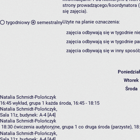
strony prowadzącego/koordynatora (
się zajęcia).
Użyte na planie oznaczenia:
tygodniowy
semestralny
zajęcia odbywają się w tygodnie ni
zajęcia odbywają się w tygodnie pa
zajęcia odbywają się w inny sposób
Poniedzia
Wtorek
Środa
Natalia Schmidt-Polończyk
16:45
wykład, grupa 1
każda środa, 16:45 - 18:15
Natalia Schmidt-Polończyk
,
Sala 11z,
budynek:
A-4 [A4]
Natalia Schmidt-Polończyk
18:30
ćwiczenia audytoryjne, grupa 1
co druga środa (parzyste), 18:
Natalia Schmidt-Polończyk
,
Sala 11z,
budynek:
A-4 [A4]