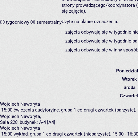
strony prowadzącego/koordynatora (
się zajęcia).
Użyte na planie oznaczenia:
tygodniowy
semestralny
zajęcia odbywają się w tygodnie ni
zajęcia odbywają się w tygodnie pa
zajęcia odbywają się w inny sposób
Poniedzia
Wtorek
Środa
Czwarte
Wojciech Naworyta
15:00
ćwiczenia audytoryjne, grupa 1
co drugi czwartek (parzyste), 
Wojciech Naworyta
,
Sala 228,
budynek:
A-4 [A4]
Wojciech Naworyta
15:00
wykład, grupa 1
co drugi czwartek (nieparzyste), 15:00 - 16:3