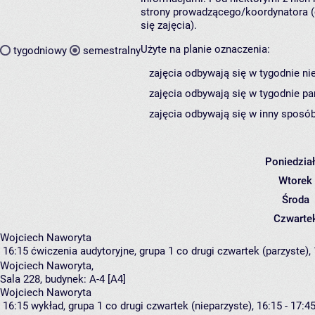
strony prowadzącego/koordynatora (
się zajęcia).
Użyte na planie oznaczenia:
tygodniowy
semestralny
zajęcia odbywają się w tygodnie ni
zajęcia odbywają się w tygodnie pa
zajęcia odbywają się w inny sposób
Poniedzia
Wtorek
Środa
Czwarte
Wojciech Naworyta
16:15
ćwiczenia audytoryjne, grupa 1
co drugi czwartek (parzyste), 
Wojciech Naworyta
,
Sala 228,
budynek:
A-4 [A4]
Wojciech Naworyta
16:15
wykład, grupa 1
co drugi czwartek (nieparzyste), 16:15 - 17:4