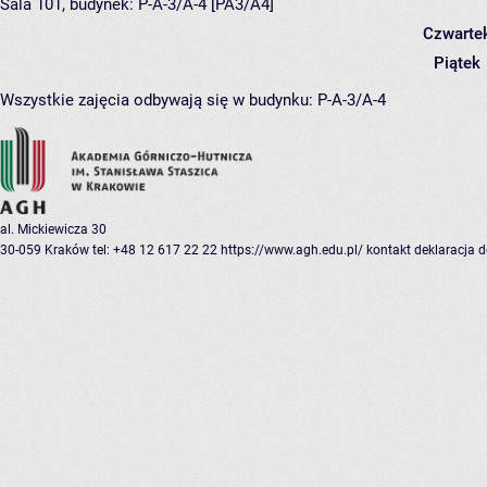
Sala 101,
budynek:
P-A-3/A-4 [PA3/A4]
Czwarte
Piątek
Wszystkie zajęcia odbywają się w budynku:
P-A-3/A-4
al. Mickiewicza 30
30-059 Kraków
tel: +48 12 617 22 22
https://www.agh.edu.pl/
kontakt
deklaracja 