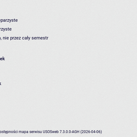
eparzyste
rzyste
, nie przez cały semestr
łek
k
dostępności
mapa serwisu
USOSweb 7.3.0.0-AGH (2026-04-06)