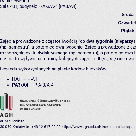
Daniel Wałach
,
Sala 401,
budynek:
P-A-3/A-4 [PA3/A4]
Środa
Czwarte
Piątek
Zajęcia prowadzone z częstotliwością
"co dwa tygodnie (nieparzys
(np. semestru), a potem co dwa tygodnie. Zajęcia prowadzone z cz
rozpoczęcia cyklu dydaktycznego (np. semestru), a potem co dwa ty
nie ma to wpływu na terminy kolejnych zajęć - odbędą się one dwa 
Legenda wykorzystanych na planie kodów budynków:
HA1
—
H-A1
PA3/A4
—
P-A-3/A-4
al. Mickiewicza 30
30-059 Kraków
tel: +48 12 617 22 22
https://www.agh.edu.pl/
kontakt
deklaracja 