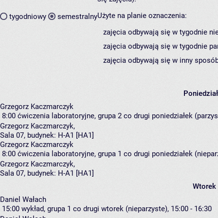
Użyte na planie oznaczenia:
tygodniowy
semestralny
zajęcia odbywają się w tygodnie ni
zajęcia odbywają się w tygodnie pa
zajęcia odbywają się w inny sposób
Poniedzia
Grzegorz Kaczmarczyk
8:00
ćwiczenia laboratoryjne, grupa 2
co drugi poniedziałek (parzyst
Grzegorz Kaczmarczyk
,
Sala 07,
budynek:
H-A1 [HA1]
Grzegorz Kaczmarczyk
8:00
ćwiczenia laboratoryjne, grupa 1
co drugi poniedziałek (nieparz
Grzegorz Kaczmarczyk
,
Sala 07,
budynek:
H-A1 [HA1]
Wtorek
Daniel Wałach
15:00
wykład, grupa 1
co drugi wtorek (nieparzyste), 15:00 - 16:30