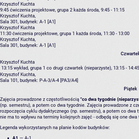
Krzysztof Kuchta
9:45
ćwiczenia projektowe, grupa 2
każda środa, 9:45 - 11:15
Krzysztof Kuchta
,
Sala 301,
budynek:
A-1 [A1]
Krzysztof Kuchta
11:30
ćwiczenia projektowe, grupa 1
każda środa, 11:30 - 13:00
Krzysztof Kuchta
,
Sala 301,
budynek:
A-1 [A1]
Czwarte
Krzysztof Kuchta
13:15
wykład, grupa 1
co drugi czwartek (nieparzyste), 13:15 - 14:4
Krzysztof Kuchta
,
Sala 101,
budynek:
P-A-3/A-4 [PA3/A4]
Piątek
Zajęcia prowadzone z częstotliwością
"co dwa tygodnie (nieparzys
(np. semestru), a potem co dwa tygodnie. Zajęcia prowadzone z cz
rozpoczęcia cyklu dydaktycznego (np. semestru), a potem co dwa ty
nie ma to wpływu na terminy kolejnych zajęć - odbędą się one dwa 
Legenda wykorzystanych na planie kodów budynków:
A1
—
A-1