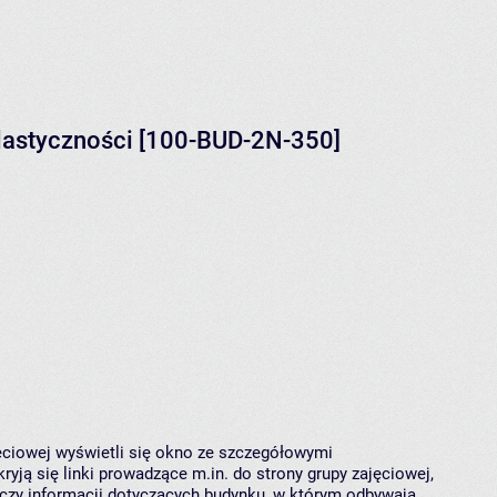
 plastyczności [100-BUD-2N-350]
jęciowej wyświetli się okno ze szczegółowymi
ryją się linki prowadzące m.in. do strony grupy zajęciowej,
czy informacji dotyczących budynku, w którym odbywają