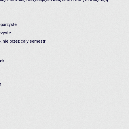
eparzyste
rzyste
, nie przez cały semestr
łek
k