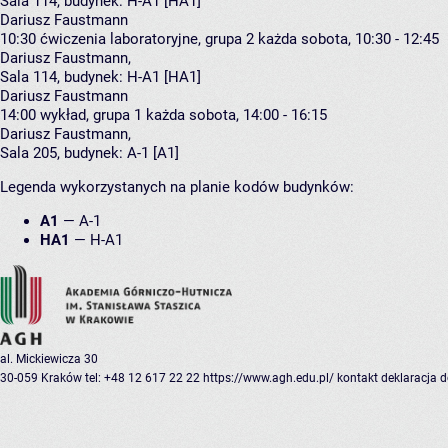
Sala 114,
budynek:
H-A1 [HA1]
Dariusz Faustmann
10:30
ćwiczenia laboratoryjne, grupa 2
każda sobota, 10:30 - 12:45
Dariusz Faustmann
,
Sala 114,
budynek:
H-A1 [HA1]
Dariusz Faustmann
14:00
wykład, grupa 1
każda sobota, 14:00 - 16:15
Dariusz Faustmann
,
Sala 205,
budynek:
A-1 [A1]
Legenda wykorzystanych na planie kodów budynków:
A1
—
A-1
HA1
—
H-A1
al. Mickiewicza 30
30-059 Kraków
tel: +48 12 617 22 22
https://www.agh.edu.pl/
kontakt
deklaracja 