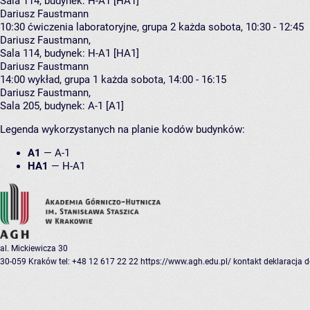
Sala 114,
budynek:
H-A1 [HA1]
Dariusz Faustmann
10:30
ćwiczenia laboratoryjne, grupa 2
każda sobota, 10:30 - 12:45
Dariusz Faustmann
,
Sala 114,
budynek:
H-A1 [HA1]
Dariusz Faustmann
14:00
wykład, grupa 1
każda sobota, 14:00 - 16:15
Dariusz Faustmann
,
Sala 205,
budynek:
A-1 [A1]
Legenda wykorzystanych na planie kodów budynków:
A1
—
A-1
HA1
—
H-A1
al. Mickiewicza 30
30-059 Kraków
tel: +48 12 617 22 22
https://www.agh.edu.pl/
kontakt
deklaracja 