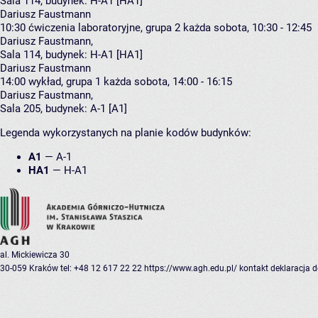
Sala 114,
budynek:
H-A1 [HA1]
Dariusz Faustmann
10:30
ćwiczenia laboratoryjne, grupa 2
każda sobota, 10:30 - 12:45
Dariusz Faustmann
,
Sala 114,
budynek:
H-A1 [HA1]
Dariusz Faustmann
14:00
wykład, grupa 1
każda sobota, 14:00 - 16:15
Dariusz Faustmann
,
Sala 205,
budynek:
A-1 [A1]
Legenda wykorzystanych na planie kodów budynków:
A1
—
A-1
HA1
—
H-A1
al. Mickiewicza 30
30-059 Kraków
tel: +48 12 617 22 22
https://www.agh.edu.pl/
kontakt
deklaracja 