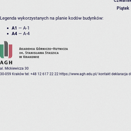
Czwarte
Piątek
Legenda wykorzystanych na planie kodów budynków:
A1
—
A-1
A4
—
A-4
al. Mickiewicza 30
30-059 Kraków
tel: +48 12 617 22 22
https://www.agh.edu.pl/
kontakt
deklaracja 