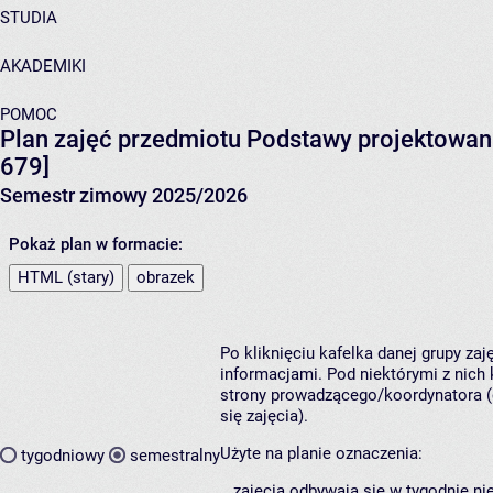
STUDIA
AKADEMIKI
POMOC
Plan zajęć przedmiotu Podstawy projektowan
679]
Semestr zimowy 2025/2026
Pokaż plan w formacie:
HTML (stary)
obrazek
Po kliknięciu kafelka danej grupy za
informacjami. Pod niektórymi z nich k
strony prowadzącego/koordynatora (
się zajęcia).
Użyte na planie oznaczenia:
tygodniowy
semestralny
zajęcia odbywają się w tygodnie ni