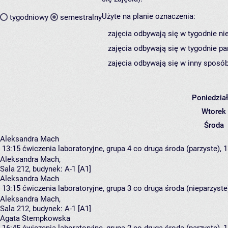
Użyte na planie oznaczenia:
tygodniowy
semestralny
zajęcia odbywają się w tygodnie ni
zajęcia odbywają się w tygodnie pa
zajęcia odbywają się w inny sposób
Poniedzia
Wtorek
Środa
Aleksandra Mach
13:15
ćwiczenia laboratoryjne, grupa 4
co druga środa (parzyste), 1
Aleksandra Mach
,
Sala 212,
budynek:
A-1 [A1]
Aleksandra Mach
13:15
ćwiczenia laboratoryjne, grupa 3
co druga środa (nieparzyste)
Aleksandra Mach
,
Sala 212,
budynek:
A-1 [A1]
Agata Stempkowska