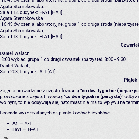
16:45
ćwiczenia laboratoryjne, grupa 2
co druga środa (parzyste), 1
Agata Stempkowska
,
Sala 113,
budynek:
H-A1 [HA1]
Agata Stempkowska
16:45
ćwiczenia laboratoryjne, grupa 1
co druga środa (nieparzyste)
Agata Stempkowska
,
Sala 113,
budynek:
H-A1 [HA1]
Czwarte
Daniel Wałach
8:00
wykład, grupa 1
co drugi czwartek (parzyste), 8:00 - 9:30
Daniel Wałach
,
Sala 203,
budynek:
A-1 [A1]
Piątek
Zajęcia prowadzone z częstotliwością
"co dwa tygodnie (nieparzys
prowadzone z częstotliwością
"co dwa tygodnie (parzyste)"
odbywaj
wolnym, to nie odbywają się, natomiast nie ma to wpływu na termin
Legenda wykorzystanych na planie kodów budynków:
A1
—
A-1
HA1
—
H-A1