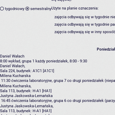
Użyte na planie oznaczenia:
tygodniowy
semestralny
zajęcia odbywają się w tygodnie ni
zajęcia odbywają się w tygodnie pa
zajęcia odbywają się w inny sposób
Poniedzia
Daniel Wałach
8:00
wykład, grupa 1
każdy poniedziałek, 8:00 - 9:30
Daniel Wałach
,
Sala 224,
budynek:
A1C1 [A1C1]
Milena Kucharska
11:30
ćwiczenia laboratoryjne, grupa 7
co drugi poniedziałek (niepa
Milena Kucharska
,
Sala 113,
budynek:
H-A1 [HA1]
Justyna Jaskowska-Lemańska
16:45
ćwiczenia laboratoryjne, grupa 6
co drugi poniedziałek (parzy
Justyna Jaskowska-Lemańska
,
Sala 113,
budynek:
H-A1 [HA1]