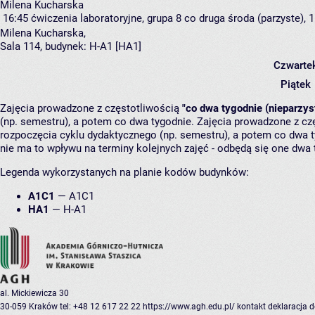
Milena Kucharska
16:45
ćwiczenia laboratoryjne, grupa 8
co druga środa (parzyste), 1
Milena Kucharska
,
Sala 114,
budynek:
H-A1 [HA1]
Czwarte
Piątek
Zajęcia prowadzone z częstotliwością
"co dwa tygodnie (nieparzys
(np. semestru), a potem co dwa tygodnie. Zajęcia prowadzone z cz
rozpoczęcia cyklu dydaktycznego (np. semestru), a potem co dwa ty
nie ma to wpływu na terminy kolejnych zajęć - odbędą się one dwa 
Legenda wykorzystanych na planie kodów budynków:
A1C1
—
A1C1
HA1
—
H-A1
al. Mickiewicza 30
30-059 Kraków
tel: +48 12 617 22 22
https://www.agh.edu.pl/
kontakt
deklaracja 