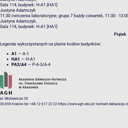
Sala 114,
budynek:
H-A1 [HA1]
Justyna Adamczyk
11:30
ćwiczenia laboratoryjne, grupa 7
każdy czwartek, 11:30 - 13:0
Justyna Adamczyk
,
Sala 114,
budynek:
H-A1 [HA1]
Piątek
Legenda wykorzystanych na planie kodów budynków:
A1
—
A-1
HA1
—
H-A1
PA3/A4
—
P-A-3/A-4
al. Mickiewicza 30
30-059 Kraków
tel: +48 12 617 22 22
https://www.agh.edu.pl/
kontakt
deklaracja 