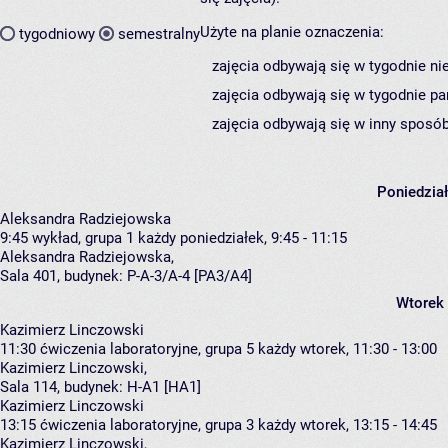
Użyte na planie oznaczenia:
tygodniowy
semestralny
zajęcia odbywają się w tygodnie ni
zajęcia odbywają się w tygodnie pa
zajęcia odbywają się w inny sposób
Poniedzia
Aleksandra Radziejowska
9:45
wykład, grupa 1
każdy poniedziałek, 9:45 - 11:15
Aleksandra Radziejowska
,
Sala 401,
budynek:
P-A-3/A-4 [PA3/A4]
Wtorek
Kazimierz Linczowski
11:30
ćwiczenia laboratoryjne, grupa 5
każdy wtorek, 11:30 - 13:00
Kazimierz Linczowski
,
Sala 114,
budynek:
H-A1 [HA1]
Kazimierz Linczowski
13:15
ćwiczenia laboratoryjne, grupa 3
każdy wtorek, 13:15 - 14:45
Kazimierz Linczowski
,