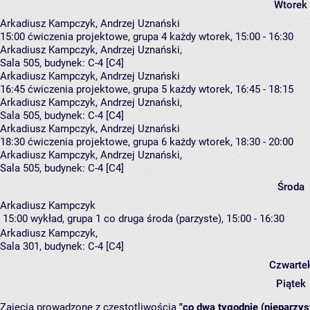
Wtorek
Arkadiusz Kampczyk, Andrzej Uznański
15:00
ćwiczenia projektowe, grupa 4
każdy wtorek, 15:00 - 16:30
Arkadiusz Kampczyk
,
Andrzej Uznański
,
Sala 505,
budynek:
C-4 [C4]
Arkadiusz Kampczyk, Andrzej Uznański
16:45
ćwiczenia projektowe, grupa 5
każdy wtorek, 16:45 - 18:15
Arkadiusz Kampczyk
,
Andrzej Uznański
,
Sala 505,
budynek:
C-4 [C4]
Arkadiusz Kampczyk, Andrzej Uznański
18:30
ćwiczenia projektowe, grupa 6
każdy wtorek, 18:30 - 20:00
Arkadiusz Kampczyk
,
Andrzej Uznański
,
Sala 505,
budynek:
C-4 [C4]
Środa
Arkadiusz Kampczyk
15:00
wykład, grupa 1
co druga środa (parzyste), 15:00 - 16:30
Arkadiusz Kampczyk
,
Sala 301,
budynek:
C-4 [C4]
Czwarte
Piątek
Zajęcia prowadzone z częstotliwością
"co dwa tygodnie (nieparzys