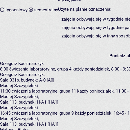
Użyte na planie oznaczenia:
tygodniowy
semestralny
zajęcia odbywają się w tygodnie ni
zajęcia odbywają się w tygodnie pa
zajęcia odbywają się w inny sposób
Poniedzia
Grzegorz Kaczmarczyk
8:00
ćwiczenia laboratoryjne, grupa 4
każdy poniedziałek, 8:00 - 9:3
Grzegorz Kaczmarczyk
,
Sala 331b,
budynek:
A-0 [A0]
Maciej Szczygielski
11:30
ćwiczenia laboratoryjne, grupa 11
każdy poniedziałek, 11:30 -
Maciej Szczygielski
,
Sala 113,
budynek:
H-A1 [HA1]
Maciej Szczygielski
16:45
ćwiczenia laboratoryjne, grupa 9
każdy poniedziałek, 16:45 - 
Maciej Szczygielski
,
Sala 113,
budynek:
H-A1 [HA1]
Mateusz Blajer