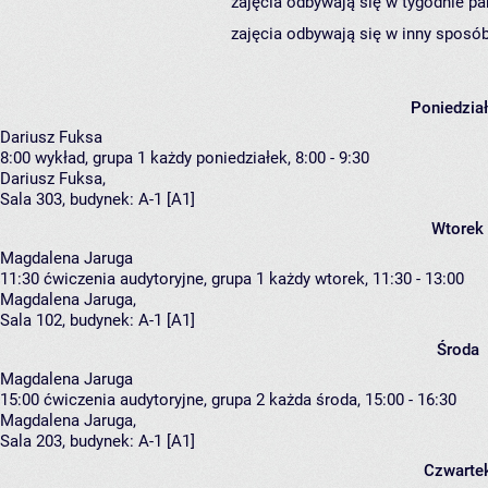
zajęcia odbywają się w tygodnie pa
zajęcia odbywają się w inny sposób
Poniedzia
Dariusz Fuksa
8:00
wykład, grupa 1
każdy poniedziałek, 8:00 - 9:30
Dariusz Fuksa
,
Sala 303,
budynek:
A-1 [A1]
Wtorek
Magdalena Jaruga
11:30
ćwiczenia audytoryjne, grupa 1
każdy wtorek, 11:30 - 13:00
Magdalena Jaruga
,
Sala 102,
budynek:
A-1 [A1]
Środa
Magdalena Jaruga
15:00
ćwiczenia audytoryjne, grupa 2
każda środa, 15:00 - 16:30
Magdalena Jaruga
,
Sala 203,
budynek:
A-1 [A1]
Czwarte