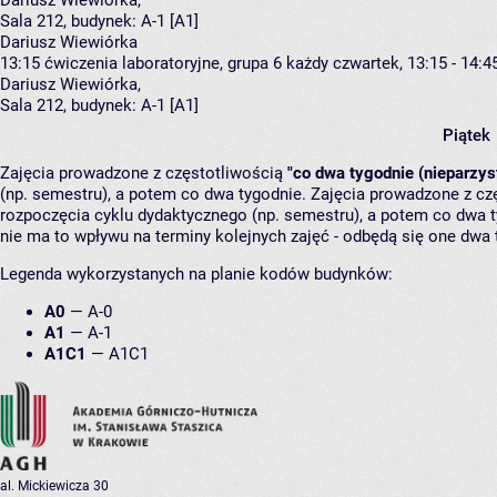
Dariusz Wiewiórka
,
Sala 212,
budynek:
A-1 [A1]
Dariusz Wiewiórka
13:15
ćwiczenia laboratoryjne, grupa 6
każdy czwartek, 13:15 - 14:4
Dariusz Wiewiórka
,
Sala 212,
budynek:
A-1 [A1]
Piątek
Zajęcia prowadzone z częstotliwością
"co dwa tygodnie (nieparzys
(np. semestru), a potem co dwa tygodnie. Zajęcia prowadzone z cz
rozpoczęcia cyklu dydaktycznego (np. semestru), a potem co dwa ty
nie ma to wpływu na terminy kolejnych zajęć - odbędą się one dwa 
Legenda wykorzystanych na planie kodów budynków:
A0
—
A-0
A1
—
A-1
A1C1
—
A1C1
al. Mickiewicza 30