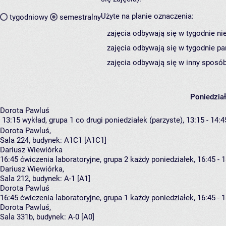
Użyte na planie oznaczenia:
tygodniowy
semestralny
zajęcia odbywają się w tygodnie ni
zajęcia odbywają się w tygodnie pa
zajęcia odbywają się w inny sposób
Poniedzia
Dorota Pawluś
13:15
wykład, grupa 1
co drugi poniedziałek (parzyste), 13:15 - 14:4
Dorota Pawluś
,
Sala 224,
budynek:
A1C1 [A1C1]
Dariusz Wiewiórka
16:45
ćwiczenia laboratoryjne, grupa 2
każdy poniedziałek, 16:45 - 
Dariusz Wiewiórka
,
Sala 212,
budynek:
A-1 [A1]
Dorota Pawluś
16:45
ćwiczenia laboratoryjne, grupa 1
każdy poniedziałek, 16:45 - 
Dorota Pawluś
,
Sala 331b,
budynek:
A-0 [A0]