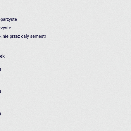
eparzyste
rzyste
, nie przez cały semestr
łek
0
0
0