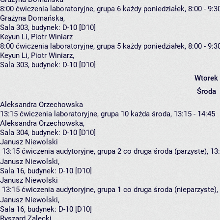
8:00
ćwiczenia laboratoryjne, grupa 6
każdy poniedziałek, 8:00 - 9:3
Grażyna Domańska
,
Sala 303,
budynek:
D-10 [D10]
Keyun Li, Piotr Winiarz
8:00
ćwiczenia laboratoryjne, grupa 5
każdy poniedziałek, 8:00 - 9:3
Keyun Li
,
Piotr Winiarz
,
Sala 303,
budynek:
D-10 [D10]
Wtorek
Środa
Aleksandra Orzechowska
13:15
ćwiczenia laboratoryjne, grupa 10
każda środa, 13:15 - 14:45
Aleksandra Orzechowska
,
Sala 304,
budynek:
D-10 [D10]
Janusz Niewolski
13:15
ćwiczenia audytoryjne, grupa 2
co druga środa (parzyste), 13:
Janusz Niewolski
,
Sala 16,
budynek:
D-10 [D10]
Janusz Niewolski
13:15
ćwiczenia audytoryjne, grupa 1
co druga środa (nieparzyste), 
Janusz Niewolski
,
Sala 16,
budynek:
D-10 [D10]
Ryszard Zalecki