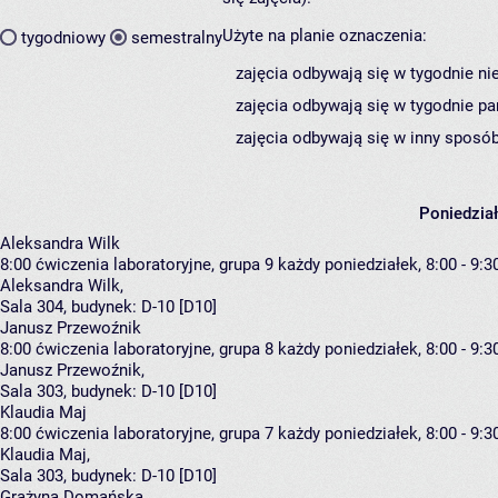
Użyte na planie oznaczenia:
tygodniowy
semestralny
zajęcia odbywają się w tygodnie ni
zajęcia odbywają się w tygodnie pa
zajęcia odbywają się w inny sposób
Poniedzia
Aleksandra Wilk
8:00
ćwiczenia laboratoryjne, grupa 9
każdy poniedziałek, 8:00 - 9:3
Aleksandra Wilk
,
Sala 304,
budynek:
D-10 [D10]
Janusz Przewoźnik
8:00
ćwiczenia laboratoryjne, grupa 8
każdy poniedziałek, 8:00 - 9:3
Janusz Przewoźnik
,
Sala 303,
budynek:
D-10 [D10]
Klaudia Maj
8:00
ćwiczenia laboratoryjne, grupa 7
każdy poniedziałek, 8:00 - 9:3
Klaudia Maj
,
Sala 303,
budynek:
D-10 [D10]
Grażyna Domańska