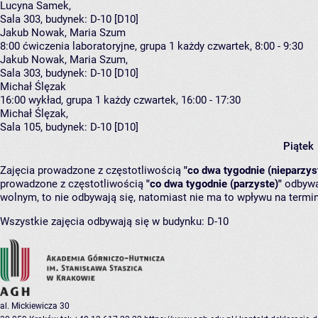
Lucyna Samek
,
Sala 303,
budynek:
D-10 [D10]
Jakub Nowak, Maria Szum
8:00
ćwiczenia laboratoryjne, grupa 1
każdy czwartek, 8:00 - 9:30
Jakub Nowak
,
Maria Szum
,
Sala 303,
budynek:
D-10 [D10]
Michał Ślęzak
16:00
wykład, grupa 1
każdy czwartek, 16:00 - 17:30
Michał Ślęzak
,
Sala 105,
budynek:
D-10 [D10]
Piątek
Zajęcia prowadzone z częstotliwością
"co dwa tygodnie (nieparzys
prowadzone z częstotliwością
"co dwa tygodnie (parzyste)"
odbywaj
wolnym, to nie odbywają się, natomiast nie ma to wpływu na termin
Wszystkie zajęcia odbywają się w budynku:
D-10
al. Mickiewicza 30