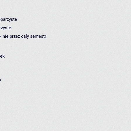
eparzyste
rzyste
, nie przez cały semestr
łek
k