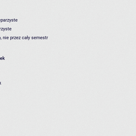
eparzyste
rzyste
, nie przez cały semestr
łek
k