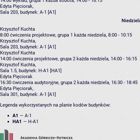
14:00
wykład, grupa 1
każda sobota, 14:00 - 16:15
Edyta Pięciorak
,
Sala 203,
budynek:
A-1 [A1]
Niedziel
Krzysztof Kuchta
8:00
ćwiczenia projektowe, grupa 1
każda niedziela, 8:00 - 10:15
Krzysztof Kuchta
,
Sala 203,
budynek:
A-1 [A1]
Krzysztof Kuchta
14:00
ćwiczenia projektowe, grupa 2
każda niedziela, 14:00 - 16:15
Krzysztof Kuchta
,
Sala 1.5,
budynek:
H-A1 [HA1]
Edyta Pięciorak
16:30
ćwiczenia audytoryjne, grupa 2
każda niedziela, 16:30 - 18:45
Edyta Pięciorak
,
Sala 301,
budynek:
A-1 [A1]
Legenda wykorzystanych na planie kodów budynków:
A1
—
A-1
HA1
—
H-A1