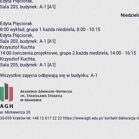
Edyta Pięciorak
,
Sala 203,
budynek:
A-1 [A1]
Niedziel
Edyta Pięciorak
8:00
wykład, grupa 1
każda niedziela, 8:00 - 10:15
Edyta Pięciorak
,
Sala 203,
budynek:
A-1 [A1]
Krzysztof Kuchta
14:00
ćwiczenia projektowe, grupa 2
każda niedziela, 14:00 - 16:15
Krzysztof Kuchta
,
Sala 205,
budynek:
A-1 [A1]
Wszystkie zajęcia odbywają się w budynku:
A-1
al. Mickiewicza 30
30-059 Kraków
tel: +48 12 617 22 22
https://www.agh.edu.pl/
kontakt
deklaracja 