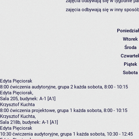
zajęcia odbywają się w tygodnie pa
zajęcia odbywają się w inny sposób
Poniedzia
Wtorek
Środa
Czwarte
Piątek
Sobota
Edyta Pięciorak
8:00
ćwiczenia audytoryjne, grupa 2
każda sobota, 8:00 - 10:15
Edyta Pięciorak
,
Sala 205,
budynek:
A-1 [A1]
Krzysztof Kuchta
8:00
ćwiczenia projektowe, grupa 1
każda sobota, 8:00 - 10:15
Krzysztof Kuchta
,
Sala 218b,
budynek:
A-1 [A1]
Edyta Pięciorak
10:30
ćwiczenia audytoryjne, grupa 1
każda sobota, 10:30 - 12:45