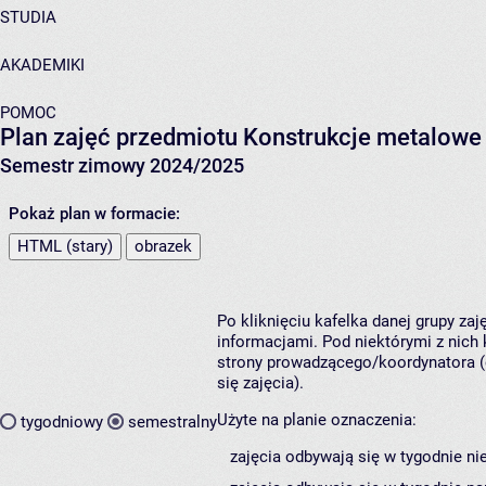
STUDIA
AKADEMIKI
POMOC
Plan zajęć przedmiotu Konstrukcje metalow
Semestr zimowy 2024/2025
Pokaż plan w formacie:
HTML (stary)
obrazek
Po kliknięciu kafelka danej grupy za
informacjami. Pod niektórymi z nich k
strony prowadzącego/koordynatora (
się zajęcia).
Użyte na planie oznaczenia:
tygodniowy
semestralny
zajęcia odbywają się w tygodnie ni