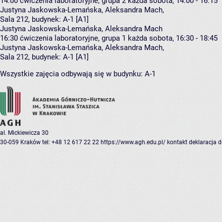
14:00
ćwiczenia laboratoryjne, grupa 2
każda sobota, 14:00 - 16:15
Justyna Jaskowska-Lemańska
,
Aleksandra Mach
,
Sala 212,
budynek:
A-1 [A1]
Justyna Jaskowska-Lemańska, Aleksandra Mach
16:30
ćwiczenia laboratoryjne, grupa 1
każda sobota, 16:30 - 18:45
Justyna Jaskowska-Lemańska
,
Aleksandra Mach
,
Sala 212,
budynek:
A-1 [A1]
Wszystkie zajęcia odbywają się w budynku:
A-1
al. Mickiewicza 30
30-059 Kraków
tel: +48 12 617 22 22
https://www.agh.edu.pl/
kontakt
deklaracja 