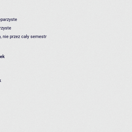
eparzyste
rzyste
, nie przez cały semestr
łek
k