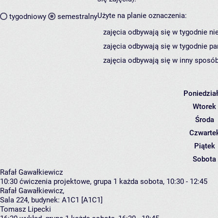
Użyte na planie oznaczenia:
tygodniowy
semestralny
zajęcia odbywają się w tygodnie ni
zajęcia odbywają się w tygodnie pa
zajęcia odbywają się w inny sposób
Poniedzia
Wtorek
Środa
Czwarte
Piątek
Sobota
Rafał Gawałkiewicz
10:30
ćwiczenia projektowe, grupa 1
każda sobota, 10:30 - 12:45
Rafał Gawałkiewicz
,
Sala 224,
budynek:
A1C1 [A1C1]
Tomasz Lipecki