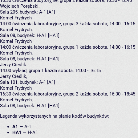
10:30
ćwiczenia audytoryjne, grupa 2
każda sobota, 10:30 - 12:45
Wojciech Porębski
,
Sala 205,
budynek:
A-1 [A1]
Kornel Frydrych
14:00
ćwiczenia laboratoryjne, grupa 3
każda sobota, 14:00 - 16:15
Kornel Frydrych
,
Sala 08,
budynek:
H-A1 [HA1]
Kornel Frydrych
14:00
ćwiczenia laboratoryjne, grupa 1
każda sobota, 14:00 - 16:15
Kornel Frydrych
,
Sala 08,
budynek:
H-A1 [HA1]
Jerzy Cieślik
14:00
wykład, grupa 1
każda sobota, 14:00 - 16:15
Jerzy Cieślik
,
Sala 101,
budynek:
A-1 [A1]
Kornel Frydrych
16:30
ćwiczenia laboratoryjne, grupa 2
każda sobota, 16:30 - 18:45
Kornel Frydrych
,
Sala 08,
budynek:
H-A1 [HA1]
Legenda wykorzystanych na planie kodów budynków:
A1
—
A-1
HA1
—
H-A1