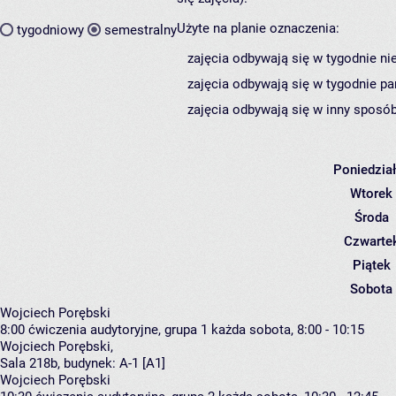
Użyte na planie oznaczenia:
tygodniowy
semestralny
zajęcia odbywają się w tygodnie ni
zajęcia odbywają się w tygodnie pa
zajęcia odbywają się w inny sposób
Poniedzia
Wtorek
Środa
Czwarte
Piątek
Sobota
Wojciech Porębski
8:00
ćwiczenia audytoryjne, grupa 1
każda sobota, 8:00 - 10:15
Wojciech Porębski
,
Sala 218b,
budynek:
A-1 [A1]
Wojciech Porębski