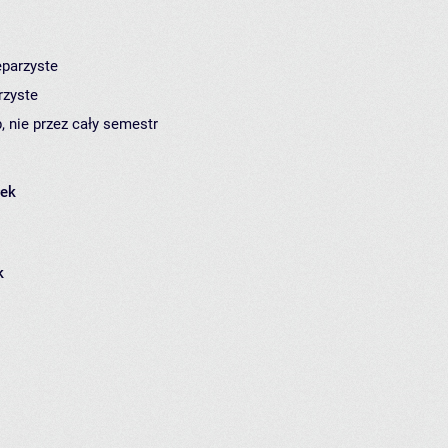
eparzyste
rzyste
, nie przez cały semestr
łek
k