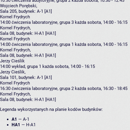
10:30
ćwiczenia audytoryjne, grupa 2
każda sobota, 10:30 - 12:45
Wojciech Porębski
,
Sala 205,
budynek:
A-1 [A1]
Kornel Frydrych
14:00
ćwiczenia laboratoryjne, grupa 3
każda sobota, 14:00 - 16:15
Kornel Frydrych
,
Sala 08,
budynek:
H-A1 [HA1]
Kornel Frydrych
14:00
ćwiczenia laboratoryjne, grupa 1
każda sobota, 14:00 - 16:15
Kornel Frydrych
,
Sala 08,
budynek:
H-A1 [HA1]
Jerzy Cieślik
14:00
wykład, grupa 1
każda sobota, 14:00 - 16:15
Jerzy Cieślik
,
Sala 101,
budynek:
A-1 [A1]
Kornel Frydrych
16:30
ćwiczenia laboratoryjne, grupa 2
każda sobota, 16:30 - 18:45
Kornel Frydrych
,
Sala 08,
budynek:
H-A1 [HA1]
Legenda wykorzystanych na planie kodów budynków:
A1
—
A-1
HA1
—
H-A1