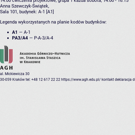
14:00
ćwiczenia projektowe, grupa 1
każda sobota, 14:00 - 16:15
Anna Szewczyk-Świątek
,
Sala 101,
budynek:
A-1 [A1]
Legenda wykorzystanych na planie kodów budynków:
A1
—
A-1
PA3/A4
—
P-A-3/A-4
al. Mickiewicza 30
30-059 Kraków
tel: +48 12 617 22 22
https://www.agh.edu.pl/
kontakt
deklaracja 