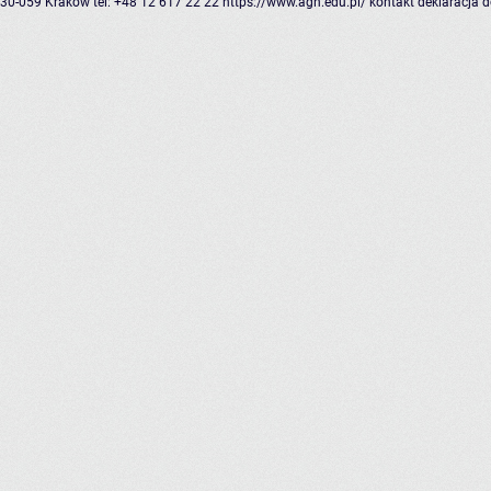
30-059 Kraków
tel: +48 12 617 22 22
https://www.agh.edu.pl/
kontakt
deklaracja 