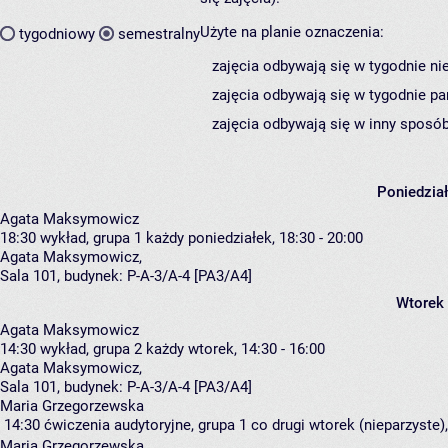
Użyte na planie oznaczenia:
tygodniowy
semestralny
zajęcia odbywają się w tygodnie ni
zajęcia odbywają się w tygodnie pa
zajęcia odbywają się w inny sposób
Poniedzia
Agata Maksymowicz
18:30
wykład, grupa 1
każdy poniedziałek, 18:30 - 20:00
Agata Maksymowicz
,
Sala 101,
budynek:
P-A-3/A-4 [PA3/A4]
Wtorek
Agata Maksymowicz
14:30
wykład, grupa 2
każdy wtorek, 14:30 - 16:00
Agata Maksymowicz
,
Sala 101,
budynek:
P-A-3/A-4 [PA3/A4]
Maria Grzegorzewska
14:30
ćwiczenia audytoryjne, grupa 1
co drugi wtorek (nieparzyste),
Maria Grzegorzewska
,