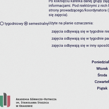
Po kliknięciu kafelka danej grupy za
informacjami. Pod niektórymi z nich k
strony prowadzącego/koordynatora (
się zajęcia).
Użyte na planie oznaczenia:
tygodniowy
semestralny
zajęcia odbywają się w tygodnie ni
zajęcia odbywają się w tygodnie pa
zajęcia odbywają się w inny sposób
Poniedzia
Wtorek
Środa
Czwarte
Piątek