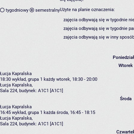
Użyte na planie oznaczenia:
tygodniowy
semestralny
zajęcia odbywają się w tygodnie ni
zajęcia odbywają się w tygodnie pa
zajęcia odbywają się w inny sposób
Poniedzia
Wtorek
Łucja Kapralska
18:30
wykład, grupa 1
każdy wtorek, 18:30 - 20:00
Łucja Kapralska
,
Sala 224,
budynek:
A1C1 [A1C1]
Środa
Łucja Kapralska
16:45
wykład, grupa 1
każda środa, 16:45 - 18:15
Łucja Kapralska
,
Sala 224,
budynek:
A1C1 [A1C1]
Czwarte