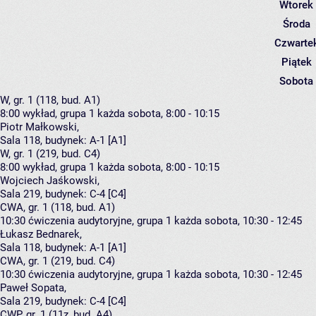
Wtorek
Środa
Czwarte
Piątek
Sobota
W, gr. 1 (118, bud. A1)
8:00
wykład, grupa 1
każda sobota, 8:00 - 10:15
Piotr Małkowski
,
Sala 118,
budynek:
A-1 [A1]
W, gr. 1 (219, bud. C4)
8:00
wykład, grupa 1
każda sobota, 8:00 - 10:15
Wojciech Jaśkowski
,
Sala 219,
budynek:
C-4 [C4]
CWA, gr. 1 (118, bud. A1)
10:30
ćwiczenia audytoryjne, grupa 1
każda sobota, 10:30 - 12:45
Łukasz Bednarek
,
Sala 118,
budynek:
A-1 [A1]
CWA, gr. 1 (219, bud. C4)
10:30
ćwiczenia audytoryjne, grupa 1
każda sobota, 10:30 - 12:45
Paweł Sopata
,
Sala 219,
budynek:
C-4 [C4]
CWP, gr. 1 (11z, bud. A4)