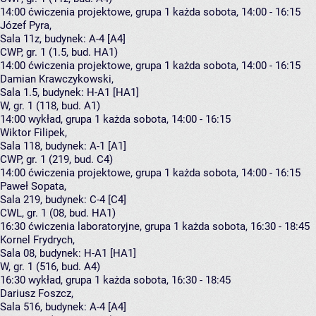
14:00
ćwiczenia projektowe, grupa 1
każda sobota, 14:00 - 16:15
Józef Pyra
,
Sala 11z,
budynek:
A-4 [A4]
CWP, gr. 1 (1.5, bud. HA1)
14:00
ćwiczenia projektowe, grupa 1
każda sobota, 14:00 - 16:15
Damian Krawczykowski
,
Sala 1.5,
budynek:
H-A1 [HA1]
W, gr. 1 (118, bud. A1)
14:00
wykład, grupa 1
każda sobota, 14:00 - 16:15
Wiktor Filipek
,
Sala 118,
budynek:
A-1 [A1]
CWP, gr. 1 (219, bud. C4)
14:00
ćwiczenia projektowe, grupa 1
każda sobota, 14:00 - 16:15
Paweł Sopata
,
Sala 219,
budynek:
C-4 [C4]
CWL, gr. 1 (08, bud. HA1)
16:30
ćwiczenia laboratoryjne, grupa 1
każda sobota, 16:30 - 18:45
Kornel Frydrych
,
Sala 08,
budynek:
H-A1 [HA1]
W, gr. 1 (516, bud. A4)
16:30
wykład, grupa 1
każda sobota, 16:30 - 18:45
Dariusz Foszcz
,
Sala 516,
budynek:
A-4 [A4]