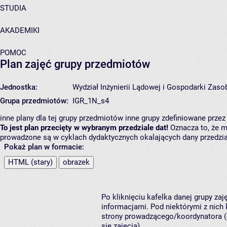
STUDIA
AKADEMIKI
POMOC
Plan zajęć grupy przedmiotów
Jednostka:
Wydział Inżynierii Lądowej i Gospodarki Zas
Grupa przedmiotów:
IGR_1N_s4
inne plany dla tej grupy przedmiotów
inne grupy zdefiniowane przez
To jest plan przecięty w wybranym przedziale dat!
Oznacza to, że mo
prowadzone są w cyklach dydaktycznych okalających dany przedział
Pokaż plan w formacie:
HTML (stary)
obrazek
Po kliknięciu kafelka danej grupy za
informacjami. Pod niektórymi z nich k
strony prowadzącego/koordynatora (
się zajęcia).