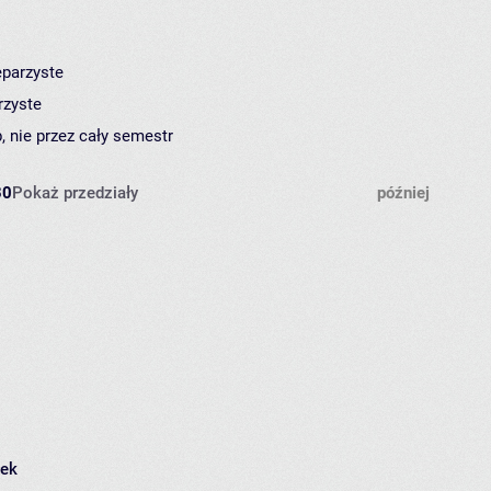
eparzyste
rzyste
, nie przez cały semestr
30
Pokaż przedziały
później
łek