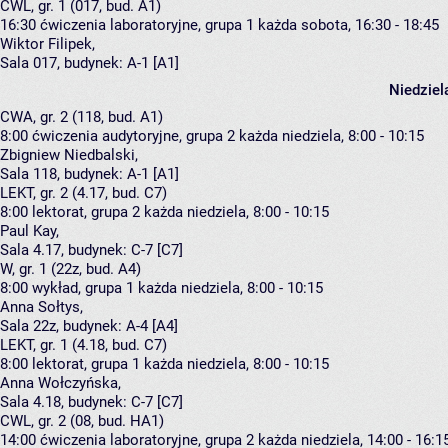
CWL, gr. 1 (017, bud. A1)
16:30
ćwiczenia laboratoryjne, grupa 1
każda sobota, 16:30 - 18:45
Wiktor Filipek
,
Sala 017,
budynek:
A-1 [A1]
Niedziel
CWA, gr. 2 (118, bud. A1)
8:00
ćwiczenia audytoryjne, grupa 2
każda niedziela, 8:00 - 10:15
Zbigniew Niedbalski
,
Sala 118,
budynek:
A-1 [A1]
LEKT, gr. 2 (4.17, bud. C7)
8:00
lektorat, grupa 2
każda niedziela, 8:00 - 10:15
Paul Kay
,
Sala 4.17,
budynek:
C-7 [C7]
W, gr. 1 (22z, bud. A4)
8:00
wykład, grupa 1
każda niedziela, 8:00 - 10:15
Anna Sołtys
,
Sala 22z,
budynek:
A-4 [A4]
LEKT, gr. 1 (4.18, bud. C7)
8:00
lektorat, grupa 1
każda niedziela, 8:00 - 10:15
Anna Wołczyńska
,
Sala 4.18,
budynek:
C-7 [C7]
CWL, gr. 2 (08, bud. HA1)
14:00
ćwiczenia laboratoryjne, grupa 2
każda niedziela, 14:00 - 16:1