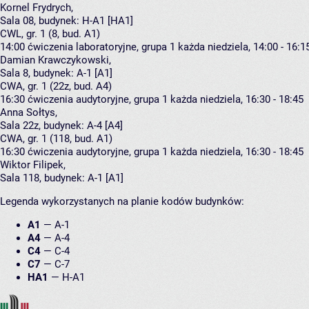
Kornel Frydrych
,
Sala 08,
budynek:
H-A1 [HA1]
CWL, gr. 1 (8, bud. A1)
14:00
ćwiczenia laboratoryjne, grupa 1
każda niedziela, 14:00 - 16:1
Damian Krawczykowski
,
Sala 8,
budynek:
A-1 [A1]
CWA, gr. 1 (22z, bud. A4)
16:30
ćwiczenia audytoryjne, grupa 1
każda niedziela, 16:30 - 18:45
Anna Sołtys
,
Sala 22z,
budynek:
A-4 [A4]
CWA, gr. 1 (118, bud. A1)
16:30
ćwiczenia audytoryjne, grupa 1
każda niedziela, 16:30 - 18:45
Wiktor Filipek
,
Sala 118,
budynek:
A-1 [A1]
Legenda wykorzystanych na planie kodów budynków:
A1
—
A-1
A4
—
A-4
C4
—
C-4
C7
—
C-7
HA1
—
H-A1