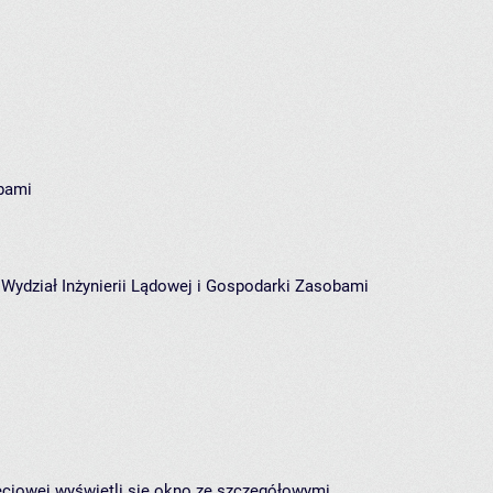
obami
 Wydział Inżynierii Lądowej i Gospodarki Zasobami
jęciowej wyświetli się okno ze szczegółowymi