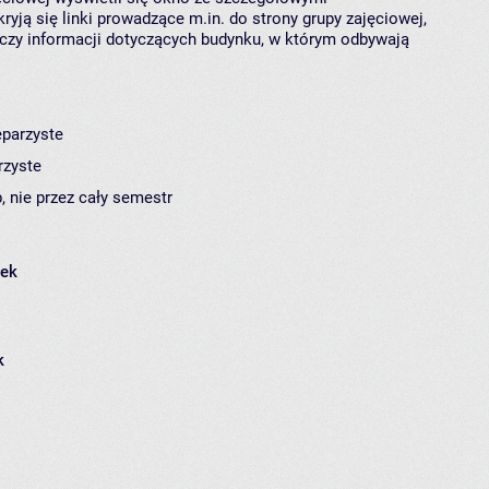
ryją się linki prowadzące m.in. do strony grupy zajęciowej,
czy informacji dotyczących budynku, w którym odbywają
eparzyste
rzyste
, nie przez cały semestr
łek
k