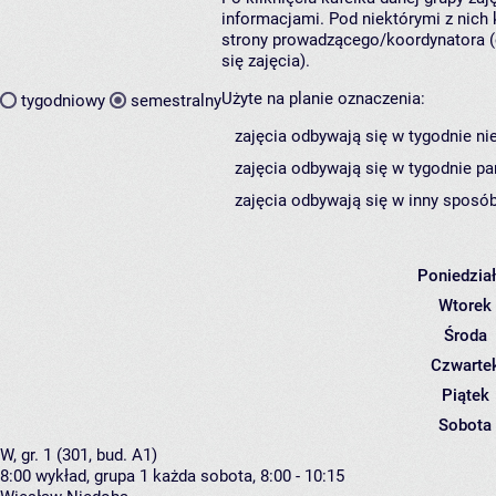
informacjami. Pod niektórymi z nich k
strony prowadzącego/koordynatora (
się zajęcia).
Użyte na planie oznaczenia:
tygodniowy
semestralny
zajęcia odbywają się w tygodnie ni
zajęcia odbywają się w tygodnie pa
zajęcia odbywają się w inny sposób
Poniedzia
Wtorek
Środa
Czwarte
Piątek
Sobota
W, gr. 1 (301, bud. A1)
8:00
wykład, grupa 1
każda sobota, 8:00 - 10:15