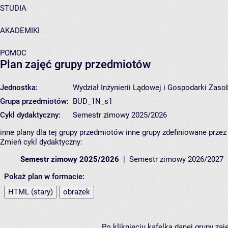
STUDIA
AKADEMIKI
POMOC
Plan zajęć grupy przedmiotów
Jednostka:
Wydział Inżynierii Lądowej i Gospodarki Zas
Grupa przedmiotów:
BUD_1N_s1
Cykl dydaktyczny:
Semestr zimowy 2025/2026
inne plany dla tej grupy przedmiotów
inne grupy zdefiniowane przez
Zmień cykl dydaktyczny:
Semestr zimowy 2025/2026
Semestr zimowy 2026/2027
Pokaż plan w formacie:
HTML (stary)
obrazek
Po kliknięciu kafelka danej grupy za