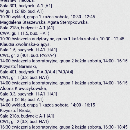
Wiesław Niedoba
,
Sala 301,
budynek:
A-1 [A1]
W, gr. 1 (218b, bud. A1)
10:30
wykład, grupa 1
każda sobota, 10:30 - 12:45
Magdalena Staszewska
,
Agata Stempkowska
,
Sala 218b,
budynek:
A-1 [A1]
CWA, gr. 1 (1.5, bud. HA1)
10:30
ćwiczenia audytoryjne, grupa 1
każda sobota, 10:30 - 12:45
Klaudia Zwolińska-Glądys
,
Sala 1.5,
budynek:
H-A1 [HA1]
CWL, gr. 2 (401, bud. PA3/A4)
14:00
ćwiczenia laboratoryjne, grupa 2
każda sobota, 14:00 - 16:15
Krzysztof Barański
,
Sala 401,
budynek:
P-A-3/A-4 [PA3/A4]
CWL, gr. 1 (3.3, bud. HA1)
14:00
ćwiczenia laboratoryjne, grupa 1
każda sobota, 14:00 - 16:15
Aldona Krawczykowska
,
Sala 3.3,
budynek:
H-A1 [HA1]
W, gr. 1 (218b, bud. A1)
14:00
wykład, grupa 1
każda sobota, 14:00 - 16:15
Krzysztof Broda
,
Sala 218b,
budynek:
A-1 [A1]
CWL, gr. 2 (3.3, bud. HA1)
16:30
ćwiczenia laboratoryjne, grupa 2
każda sobota, 16:30 - 18:45