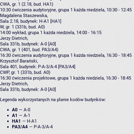
CWA, gr. 1 (2.18, bud. HA1)
10:30
ćwiczenia audytoryjne, grupa 1
każda niedziela, 10:30 - 12:45
Magdalena Staszewska
,
Sala 2.18,
budynek:
H-A1 [HA1]
W, gr. 1 (331b, bud. A0)
14:00
wykład, grupa 1
każda niedziela, 14:00 - 16:15
Jerzy Dietrich
,
Sala 331b,
budynek:
A-0 [A0]
CWA, gr. 1 (401, bud. PA3/A4)
16:30
ćwiczenia audytoryjne, grupa 1
każda niedziela, 16:30 - 18:45
Krzysztof Barański
,
Sala 401,
budynek:
P-A-3/A-4 [PA3/A4]
CWP, gr. 1 (331b, bud. A0)
16:30
ćwiczenia projektowe, grupa 1
każda niedziela, 16:30 - 18:45
Jerzy Dietrich
,
Sala 331b,
budynek:
A-0 [A0]
Legenda wykorzystanych na planie kodów budynków:
A0
—
A-0
A1
—
A-1
HA1
—
H-A1
PA3/A4
—
P-A-3/A-4