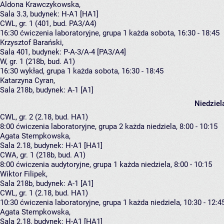
Aldona Krawczykowska
,
Sala 3.3,
budynek:
H-A1 [HA1]
CWL, gr. 1 (401, bud. PA3/A4)
16:30
ćwiczenia laboratoryjne, grupa 1
każda sobota, 16:30 - 18:45
Krzysztof Barański
,
Sala 401,
budynek:
P-A-3/A-4 [PA3/A4]
W, gr. 1 (218b, bud. A1)
16:30
wykład, grupa 1
każda sobota, 16:30 - 18:45
Katarzyna Cyran
,
Sala 218b,
budynek:
A-1 [A1]
Niedziel
CWL, gr. 2 (2.18, bud. HA1)
8:00
ćwiczenia laboratoryjne, grupa 2
każda niedziela, 8:00 - 10:15
Agata Stempkowska
,
Sala 2.18,
budynek:
H-A1 [HA1]
CWA, gr. 1 (218b, bud. A1)
8:00
ćwiczenia audytoryjne, grupa 1
każda niedziela, 8:00 - 10:15
Wiktor Filipek
,
Sala 218b,
budynek:
A-1 [A1]
CWL, gr. 1 (2.18, bud. HA1)
10:30
ćwiczenia laboratoryjne, grupa 1
każda niedziela, 10:30 - 12:4
Agata Stempkowska
,
Sala 2.18,
budynek:
H-A1 [HA1]