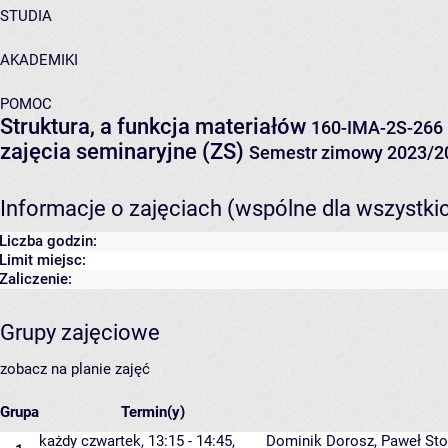
STUDIA
AKADEMIKI
POMOC
Struktura, a funkcja materiałów
160-IMA-2S-266
zajęcia seminaryjne (ZS)
Semestr zimowy 2023/2
Informacje o zajęciach (wspólne dla wszystki
Liczba godzin:
Limit miejsc:
Zaliczenie:
Grupy zajęciowe
zobacz na planie zajęć
Grupa
Termin(y)
każdy czwartek, 13:15 - 14:45,
Dominik Dorosz
,
Paweł St