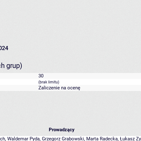
024
ch grup)
30
(brak limitu)
Zaliczenie na ocenę
Prowadzący
och
,
Waldemar Pyda
,
Grzegorz Grabowski
,
Marta Radecka
,
Łukasz Z