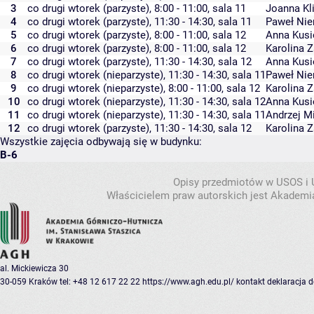
3
co drugi wtorek (parzyste), 8:00 - 11:00,
sala 11
Joanna Kli
4
co drugi wtorek (parzyste), 11:30 - 14:30,
sala 11
Paweł Nie
5
co drugi wtorek (parzyste), 8:00 - 11:00,
sala 12
Anna Kusi
6
co drugi wtorek (parzyste), 8:00 - 11:00,
sala 12
Karolina 
7
co drugi wtorek (parzyste), 11:30 - 14:30,
sala 12
Anna Kusi
8
co drugi wtorek (nieparzyste), 11:30 - 14:30,
sala 11
Paweł Nie
9
co drugi wtorek (nieparzyste), 8:00 - 11:00,
sala 12
Karolina 
10
co drugi wtorek (nieparzyste), 11:30 - 14:30,
sala 12
Anna Kusi
11
co drugi wtorek (nieparzyste), 11:30 - 14:30,
sala 11
Andrzej M
12
co drugi wtorek (parzyste), 11:30 - 14:30,
sala 12
Karolina 
Wszystkie zajęcia odbywają się w budynku:
B-6
Opisy przedmiotów w USOS i
Właścicielem praw autorskich jest Akademia
al. Mickiewicza 30
30-059 Kraków
tel: +48 12 617 22 22
https://www.agh.edu.pl/
kontakt
deklaracja 