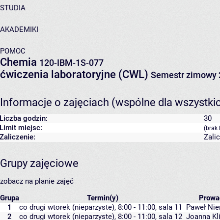
STUDIA
AKADEMIKI
POMOC
Chemia
120-IBM-1S-077
ćwiczenia laboratoryjne (CWL)
Semestr zimowy 
Informacje o zajęciach (wspólne dla wszystki
Liczba godzin:
30
Limit miejsc:
(brak 
Zaliczenie:
Zali
Grupy zajęciowe
zobacz na planie zajęć
Grupa
Termin(y)
Prowa
1
co drugi wtorek (nieparzyste), 8:00 - 11:00,
sala 11
Paweł Nie
2
co drugi wtorek (nieparzyste), 8:00 - 11:00,
sala 12
Joanna Kli