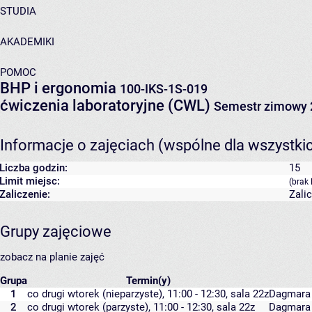
STUDIA
AKADEMIKI
POMOC
BHP i ergonomia
100-IKS-1S-019
ćwiczenia laboratoryjne (CWL)
Semestr zimowy 
Informacje o zajęciach (wspólne dla wszystki
Liczba godzin:
15
Limit miejsc:
(brak 
Zaliczenie:
Zali
Grupy zajęciowe
zobacz na planie zajęć
Grupa
Termin(y)
1
co drugi wtorek (nieparzyste), 11:00 - 12:30,
sala 22z
Dagmara
2
co drugi wtorek (parzyste), 11:00 - 12:30,
sala 22z
Dagmara