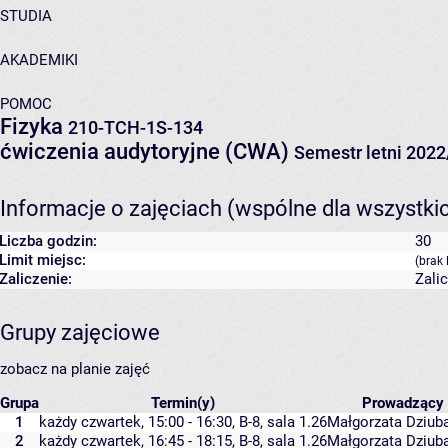
STUDIA
AKADEMIKI
POMOC
Fizyka
210-TCH-1S-134
ćwiczenia audytoryjne (CWA)
Semestr letni 202
Informacje o zajęciach (wspólne dla wszystki
Liczba godzin:
30
Limit miejsc:
(brak 
Zaliczenie:
Zali
Grupy zajęciowe
zobacz na planie zajęć
Grupa
Termin(y)
Prowadzący
1
każdy czwartek, 15:00 - 16:30,
B-8
,
sala 1.26
Małgorzata Dziub
2
każdy czwartek, 16:45 - 18:15,
B-8
,
sala 1.26
Małgorzata Dziub