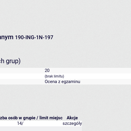
emnym
190-ING-1N-197
ch grup)
20
(brak limitu)
Ocena z egzaminu
czba osób w grupie / limit miejsc
Akcje
14/
szczegóły