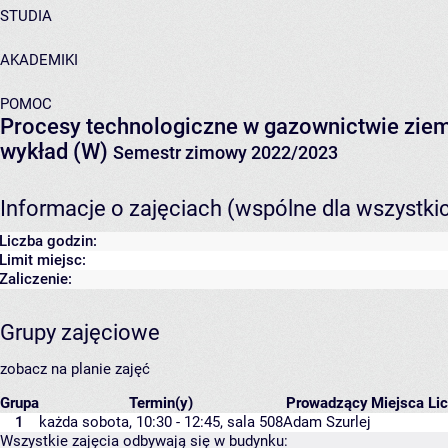
STUDIA
AKADEMIKI
POMOC
Procesy technologiczne w gazownictwie zi
wykład (W)
Semestr zimowy 2022/2023
Informacje o zajęciach (wspólne dla wszystki
Liczba godzin:
Limit miejsc:
Zaliczenie:
Grupy zajęciowe
zobacz na planie zajęć
Grupa
Termin(y)
Prowadzący
Miejsca
Li
1
każda sobota, 10:30 - 12:45,
sala 508
Adam Szurlej
Wszystkie zajęcia odbywają się w budynku: