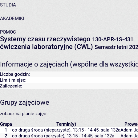
STUDIA
AKADEMIKI
POMOC
Systemy czasu rzeczywistego
130-APR-1S-431
ćwiczenia laboratoryjne (CWL)
Semestr letni 20
Informacje o zajęciach (wspólne dla wszystki
Liczba godzin:
Limit miejsc:
Zaliczenie:
Grupy zajęciowe
zobacz na planie zajęć
Grupa
Termin(y)
Prowa
1
co druga środa (nieparzyste), 13:15 - 14:45,
sala 132a
Adam Ja
2
co druga środa (parzyste), 13:15 - 14:45,
sala 132a
Adam Ja