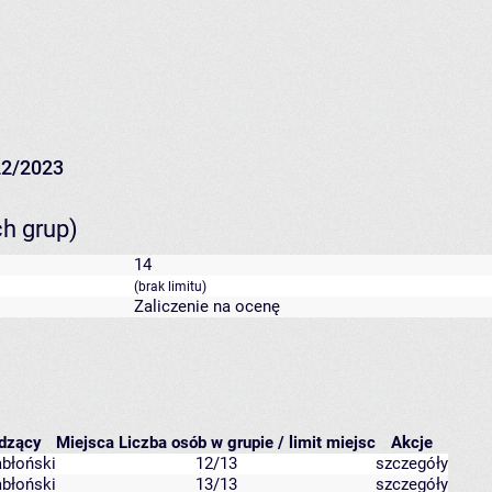
22/2023
ch grup)
14
(brak limitu)
Zaliczenie na ocenę
dzący
Miejsca
Liczba osób w grupie / limit miejsc
Akcje
błoński
12/13
szczegóły
błoński
13/13
szczegóły