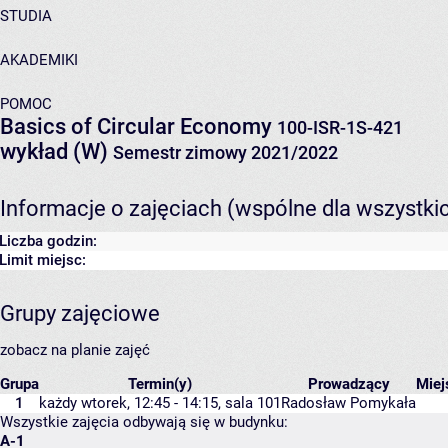
STUDIA
AKADEMIKI
POMOC
Basics of Circular Economy
100-ISR-1S-421
wykład (W)
Semestr zimowy 2021/2022
Informacje o zajęciach (wspólne dla wszystki
Liczba godzin:
Limit miejsc:
Grupy zajęciowe
zobacz na planie zajęć
Grupa
Termin(y)
Prowadzący
Mie
1
każdy wtorek, 12:45 - 14:15,
sala 101
Radosław Pomykała
Wszystkie zajęcia odbywają się w budynku:
A-1