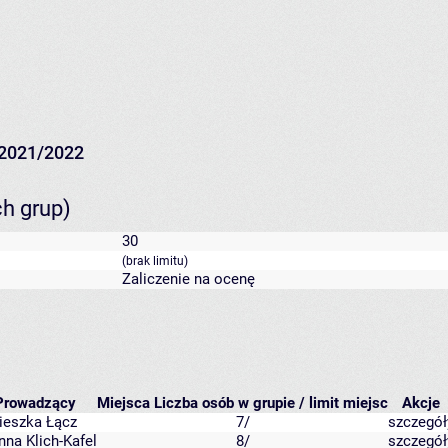
2021/2022
ch grup)
30
(brak limitu)
Zaliczenie na ocenę
Prowadzący
Miejsca
Liczba osób w grupie / limit miejsc
Akcje
ieszka Łącz
7/
szczegół
nna Klich-Kafel
8/
szczegół