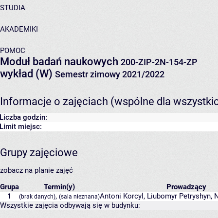
STUDIA
AKADEMIKI
POMOC
Moduł badań naukowych
200-ZIP-2N-154-ZP
wykład (W)
Semestr zimowy 2021/2022
Informacje o zajęciach (wspólne dla wszystki
Liczba godzin:
Limit miejsc:
Grupy zajęciowe
zobacz na planie zajęć
Grupa
Termin(y)
Prowadzący
1
,
Antoni Korcyl
,
Liubomyr Petryshyn
,
N
(brak danych)
(sala nieznana)
Wszystkie zajęcia odbywają się w budynku: