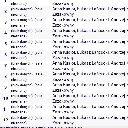
1
Zazakowny
nieznana)
,
Anna Kusior
,
Łukasz Łańcucki
,
Andrzej 
(brak danych)
(sala
2
Zazakowny
nieznana)
,
Anna Kusior
,
Łukasz Łańcucki
,
Andrzej 
(brak danych)
(sala
3
Zazakowny
nieznana)
,
Anna Kusior
,
Łukasz Łańcucki
,
Andrzej 
(brak danych)
(sala
4
Zazakowny
nieznana)
,
Anna Kusior
,
Łukasz Łańcucki
,
Andrzej 
(brak danych)
(sala
5
Zazakowny
nieznana)
,
Anna Kusior
,
Łukasz Łańcucki
,
Andrzej 
(brak danych)
(sala
6
Zazakowny
nieznana)
,
Anna Kusior
,
Łukasz Łańcucki
,
Andrzej 
(brak danych)
(sala
7
Zazakowny
nieznana)
,
Anna Kusior
,
Łukasz Łańcucki
,
Andrzej 
(brak danych)
(sala
8
Zazakowny
nieznana)
,
Anna Kusior
,
Łukasz Łańcucki
,
Andrzej 
(brak danych)
(sala
9
Zazakowny
nieznana)
,
Anna Kusior
,
Łukasz Łańcucki
,
Andrzej 
(brak danych)
(sala
10
Zazakowny
nieznana)
,
Anna Kusior
,
Łukasz Łańcucki
,
Andrzej 
(brak danych)
(sala
11
Zazakowny
nieznana)
,
Anna Kusior
,
Łukasz Łańcucki
,
Andrzej 
(brak danych)
(sala
12
Zazakowny
nieznana)