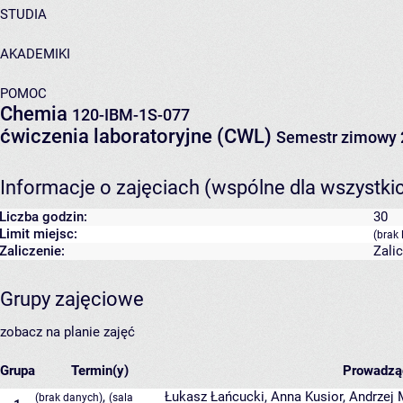
STUDIA
AKADEMIKI
POMOC
Chemia
120-IBM-1S-077
ćwiczenia laboratoryjne (CWL)
Semestr zimowy 
Informacje o zajęciach (wspólne dla wszystki
Liczba godzin:
30
Limit miejsc:
(brak 
Zaliczenie:
Zali
Grupy zajęciowe
zobacz na planie zajęć
Grupa
Termin(y)
Prowadzą
,
Łukasz Łańcucki
,
Anna Kusior
,
Andrzej 
(brak danych)
(sala