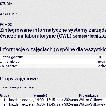
STUDIA
AKADEMIKI
POMOC
Zintegrowane informatyczne systemy zarząd
ćwiczenia laboratoryjne (CWL)
Semestr letni 20
Informacje o zajęciach (wspólne dla wszystki
Liczba godzin:
18
Limit miejsc:
(brak 
Zaliczenie:
Zali
Grupy zajęciowe
zobacz na planie zajęć
Grupa
Termin(y)
Prowadzący
1
każda niedziela, 14:00 - 16:15,
sala 302
Anna Wiktor-Sułkowsk
2
każda niedziela, 16:30 - 18:45,
sala 302
Anna Wiktor-Sułkowsk